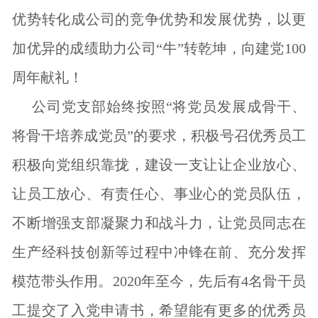
优势转化成公司的竞争优势和发展优势，以更
加优异的成绩助力公司“牛”转乾坤，向建党100
周年献礼！
公司党支部始终按照“将党员发展成骨干、
将骨干培养成党员”的要求，积极号召优秀员工
积极向党组织靠拢，建设一支让让企业放心、
让员工放心、有责任心、事业心的党员队伍，
不断增强支部凝聚力和战斗力，让党员同志在
生产经科技创新等过程中冲锋在前、充分发挥
模范带头作用。2020年至今，先后有4名骨干员
工提交了入党申请书，希望能有更多的优秀员