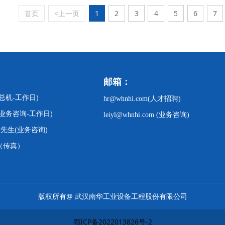
首页
<上一页
1
2
3
4
5
6
7
邮箱：
47(总机-工作日)
hr@whnhi.com(人才招聘)
67(业务咨询-工作日)
leiyl@whnhi.com (业务咨询)
81雷先生(业务咨询)
57（传真）
版权所有@ 武汉南华工业设备工程股份有限公司
鄂ICP备2022013826号-2