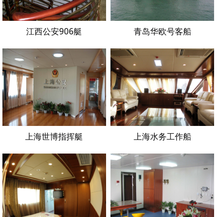
江西公安906艇
青岛华欧号客船
上海世博指挥艇
上海水务工作船